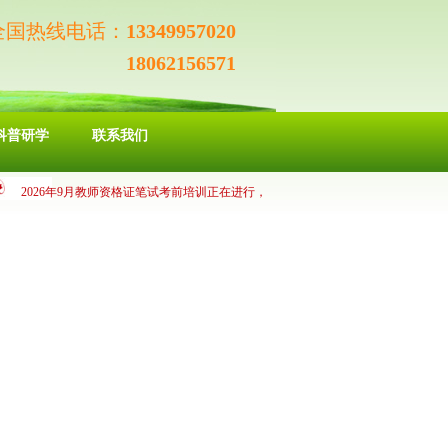
全国热线电话：
13349957020
18062156571
科普研学
联系我们
2026年9月教师资格证笔试考前培训正在进行，
越早报名辅导时间越长，通关率越有保证；江城
科创研学营通过“科创+实践”的双向研学模式，
提升青少年科学素养，助力乡村振兴与教育均衡
发展。