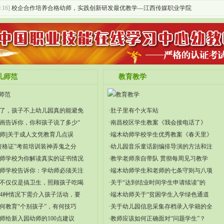
.16]
校企合作培养合格幼师，实践创新研发最优教学—江西传媒职业学院
.28]
简报丨江西传媒职业学院领导莅临端木考察指导工作
儿师范
教育教学
来了，孩子不上幼儿园真的能避免
·肚子里有个火车站
漫画告诉你，你和孩子说了多少“
·南昌校区学生教案《我会接电话了》
幼师||关于成人文凭教育几点误
·端木幼师学校学生优秀教案《春天里》
师资格证”考前培训装神弄鬼之分
·幼儿园音乐童话剧编排导演的方法和注
幼师学校为你解读真实的证书情况
·教学老师亲自带队 贯彻每周见习教学
幼师学校告诉你：学幼师必须关注
·端木幼师学生和老师的七条守则与八项
员不仅仅是搞卫生，照顾孩子吃喝
·关于“达到结业时间学生申请续读”的
在4种情况下需介入孩子活动，要
·端木幼师关于“贫困学生入学绿色通道
如何教育“个别孩子”，有何技巧
·关于幼儿园信息采集存档录入学籍的全
幼师给新入园幼师的100点建议
·教师应该如何正确面对“问题学生”？