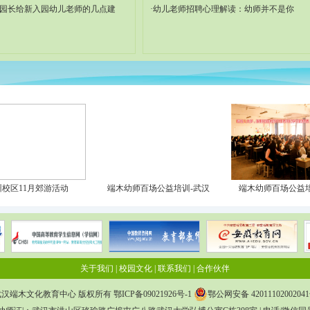
园园长给新入园幼儿老师的几点建
·幼儿老师招聘心理解读：幼师并不是你
州校区11月郊游活动
端木幼师百场公益培训-武汉
端木幼师百场公益培
关于我们
|
校园文化
|
联系我们
|
合作伙伴
武汉端木文化教育中心 版权所有
鄂ICP备09021926号-1
鄂公网安备 4201110200204