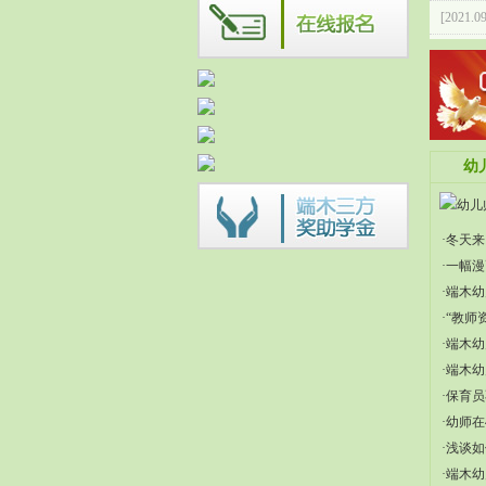
[2021.09
[2021.05
幼
·冬天
·一幅
·端木
·“教
·端木
·端木
·保育
·幼师
·浅谈
·端木