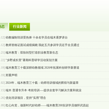
动态
行业新闻
.12]
幼教编制培训受热捧 十余名学员在端木逐梦讲台
.12]
教师资格证面试成绩揭晓 我处五月参训学员近乎全员通过
.21]
端木教育：双轨转型打造职业教育新生态
.22]
“乡野成长营”暑期科普研学活动策划方案
.19]
端木教育三十载深耕幼教领域 2026年拓展科创研学新赛道
.19]
郑重声明
.02]
2024年，端木教育三十载：幼师培训领域的辉煌与新篇章
.15]
端木·普通专升本·考前培训----提供全套学习解决方案和就业
.26]
优化培训项目，坚持“实用”理念
.09]
红心向党，做新时代好幼师——端木教育200实训学员缅怀武昌起